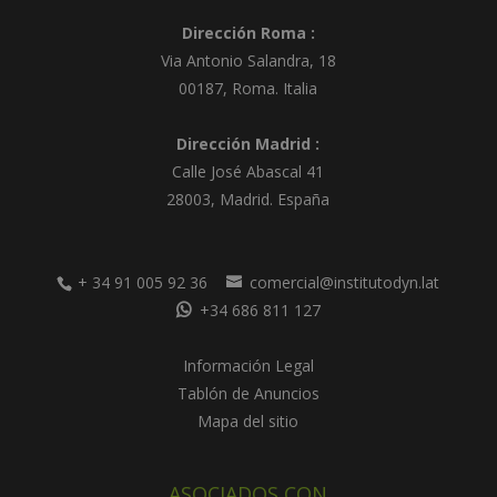
e
Dirección Roma :
:
Via Antonio Salandra, 18
00187, Roma. Italia
Dirección Madrid :
Calle José Abascal 41
28003
,
Madrid
.
España
+ 34 91 005 92 36
comercial@institutodyn.lat
+34 686 811 127
Información Legal
Tablón de Anuncios
Mapa del sitio
ASOCIADOS CON