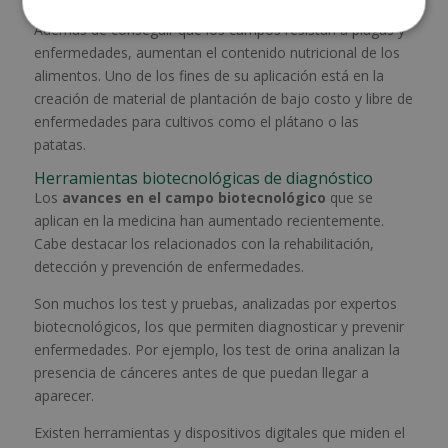
Además de conseguir que los campos resistan a plagas y
enfermedades, aumentan el contenido nutricional de los
alimentos. Uno de los fines de su aplicación está en la
creación de material de plantación de bajo costo y libre de
enfermedades para cultivos como el plátano o las
patatas.
Herramientas biotecnológicas de diagnóstico
Los
avances en el campo biotecnológico
que se
aplican en la medicina han aumentado recientemente.
Cabe destacar los relacionados con la rehabilitación,
detección y prevención de enfermedades.
Son muchos los test y pruebas, analizadas por expertos
biotecnológicos, los que permiten diagnosticar y prevenir
enfermedades. Por ejemplo, los test de orina analizan la
presencia de cánceres antes de que puedan llegar a
aparecer.
Existen herramientas y dispositivos digitales que miden el