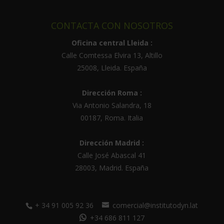
CONTACTA CON NOSOTROS
Oficina central Lleida :
Calle Comtessa Elvira 13, Altillo
25008
,
Lleida
.
España
Dirección Roma :
Via Antonio Salandra, 18
00187, Roma. Italia
Dirección Madrid :
Calle José Abascal 41
28003
,
Madrid
.
España
+ 34 91 005 92 36
comercial@institutodyn.lat
+34 686 811 127