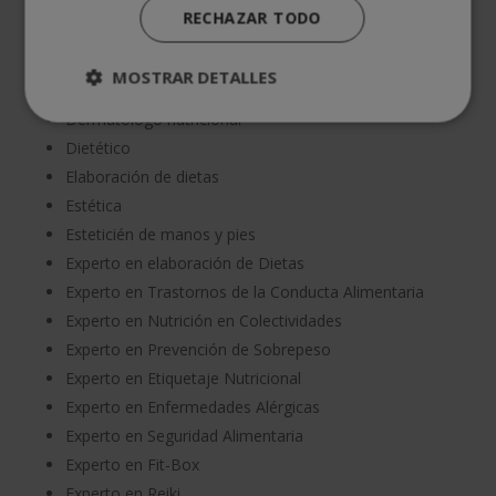
Auxiliar de parafarmacia
RECHAZAR TODO
Biotecnología de los alimentos
Coach Deportivo
MOSTRAR DETALLES
Coach Nutricional
Dermatólogo nutricional
Dietético
Elaboración de dietas
Estética
Esteticién de manos y pies
Experto en elaboración de Dietas
Experto en Trastornos de la Conducta Alimentaria
Experto en Nutrición en Colectividades
Experto en Prevención de Sobrepeso
Experto en Etiquetaje Nutricional
Experto en Enfermedades Alérgicas
Experto en Seguridad Alimentaria
Experto en Fit-Box
Experto en Reiki