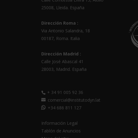
25008
,
Lleida
.
España
Dirección Roma :
Via Antonio Salandra, 18
00187, Roma. Italia
Dirección Madrid :
Calle José Abascal 41
28003
,
Madrid
.
España
+ 34 91 005 92 36
comercial@institutodyn.lat
+34 686 811 127
Información Legal
Tablón de Anuncios