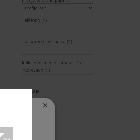
Teléfono (*)
Tu correo electrónico (*)
Indícanos en qué curso estás
interesado (*)
Mensaje
×
ro sitio web,
formación