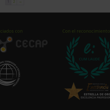
1
2
→
2.976,00$.
744,00$.
ciados con
Con el reconocimiento