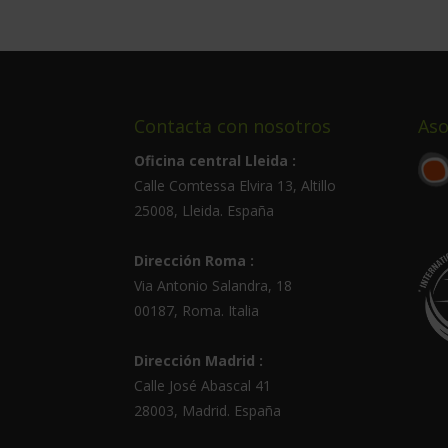
2.976,00$.
744,00$.
Contacta con nosotros
Aso
Oficina central Lleida :
Calle Comtessa Elvira 13, Altillo
25008
,
Lleida
.
España
Dirección Roma :
Via Antonio Salandra, 18
00187, Roma. Italia
Dirección Madrid :
Calle José Abascal 41
28003
,
Madrid
.
España