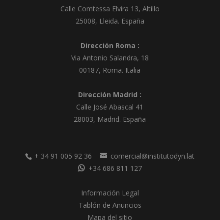
t
Calle Comtessa Elvira 13, Altillo
i
25008
,
Lleida
.
España
v
e
Dirección Roma :
:
Via Antonio Salandra, 18
00187, Roma. Italia
Dirección Madrid :
Calle José Abascal 41
28003
,
Madrid
.
España
+ 34 91 005 92 36
comercial@institutodyn.lat
+34 686 811 127
Información Legal
Tablón de Anuncios
Mapa del sitio