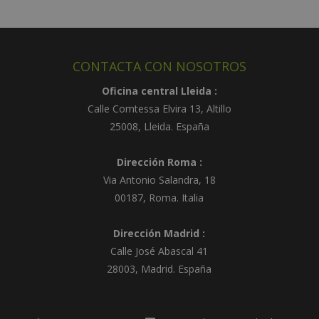
l
t
e
r
CONTACTA CON NOSOTROS
n
a
Oficina central Lleida :
t
Calle Comtessa Elvira 13, Altillo
i
25008
,
Lleida
.
España
v
e
Dirección Roma :
:
Via Antonio Salandra, 18
00187, Roma. Italia
Dirección Madrid :
Calle José Abascal 41
28003
,
Madrid
.
España