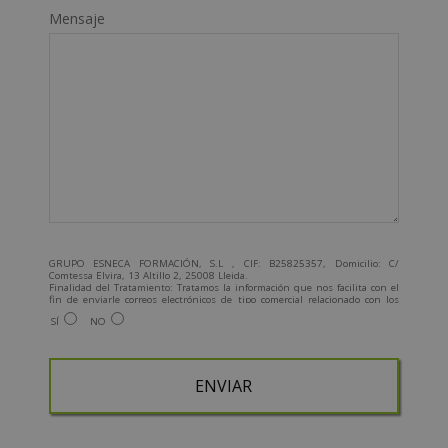
Mensaje
GRUPO ESNECA FORMACIÓN, S.L , CIF: B25825357, Domicilio: C/
Comtessa Elvira, 13 Altillo 2, 25008 Lleida.
Finalidad del Tratamiento: Tratamos la información que nos facilita con el
fin de enviarle correos electrónicos de tipo comercial relacionado con los
productos ofrecidos y otros tipo de productos que fueran de su interés.
SÍ
NO
Legitimación del tratamiento: Consentimiento del interesado.
Derechos: Puede ejercitar sus derechos identificándose suficientemente,
dirigiéndose a la dirección admin@grupoesneca.com.
Para más información consulte nuestra Política de Privacidad.
Desea recibir información comercial (vía telefónica y/o email):
A