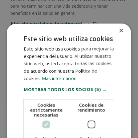
para no terminar con una vida sedentaria y tener
beneficios en la salud en general.
No descuides la vitamina D
×
El cuerpo requiere de la vitamina D para absorber de
Este sitio web utiliza cookies
mejor manera el calcio producido. Una buena forma tener
Este sitio web usa cookies para mejorar la
vitamina D es consumiendo pescados grasos, como el
salmón, la trucha, los peces blancos y el atún. También
experiencia del usuario. Al utilizar nuestro
los hongos, los huevos, la leche y los cereales son buenas
sitio web, usted acepta todas las cookies
fuentes de vitamina D.
de acuerdo con nuestra Política de
cookies.
Más información
De igual forma, la luz solar contribuye a la generación de
vitamina D en el cuerpo. Ahora bien, si quieres saber la
MOSTRAR TODOS LOS SOCIOS
(5) →
cantidad adecuada que necesitas, consulta al médico, él
te dirá cuánto debes consumir o si requieres algunos
Cookies
Cookies de
suplementos.
estrictamente
rendimiento
necesarias
Haz una rutina de ejercicio
La actividad física es una de las responsables de activar a
las células que se encargan de la formación ósea.