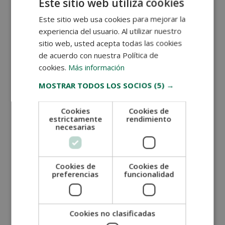
Este sitio web utiliza cookies
parafarmacia
es una excelente opción para formarte de
manera flexible y online. El curso abarca desde la
Este sitio web usa cookies para mejorar la
regulación sanitaria
hasta la
venta y asesoramiento
experiencia del usuario. Al utilizar nuestro
de productos parafarmacéuticos
, como cosmética,
sitio web, usted acepta todas las cookies
higiene y fitoterapia. También proporciona conocimientos
de acuerdo con nuestra Política de
sobre el uso de plantas medicinales y productos naturales
cookies.
Más información
como tratamientos complementarios. Además, incluye
MOSTRAR TODOS LOS SOCIOS
(5) →
tutorías personalizadas y clases en directo, con una
duración de hasta un año prorrogable.
Cookies
Cookies de
Estudiar nuestra formación es una excelente opción para
estrictamente
rendimiento
necesarias
quienes buscan flexibilidad en su formación y desean
obtener un título reconocido internacionalmente.
Cookies de
Cookies de
Te puede interesar:
¿Cómo funciona una
preferencias
funcionalidad
farmacia homeopática?
Conocer la diferencia entre farmacia y parafarmacia te
Cookies no clasificadas
ayudará a comprender mejor el rol de estos