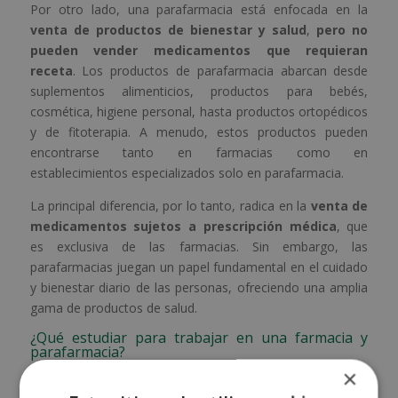
Por otro lado, una parafarmacia está enfocada en la
venta de productos de bienestar y salud
,
pero no
pueden vender medicamentos que requieran
receta
. Los productos de parafarmacia abarcan desde
suplementos alimenticios, productos para bebés,
cosmética, higiene personal, hasta productos ortopédicos
y de fitoterapia. A menudo, estos productos pueden
encontrarse tanto en farmacias como en
establecimientos especializados solo en parafarmacia.
La principal diferencia, por lo tanto, radica en la
venta de
medicamentos sujetos a prescripción médica
, que
es exclusiva de las farmacias. Sin embargo, las
parafarmacias juegan un papel fundamental en el cuidado
y bienestar diario de las personas, ofreciendo una amplia
gama de productos de salud.
¿Qué estudiar para trabajar en una farmacia y
parafarmacia?
Si estás pensando en formarte en este campo, la
×
maestría internacional en auxiliar de farmacia y