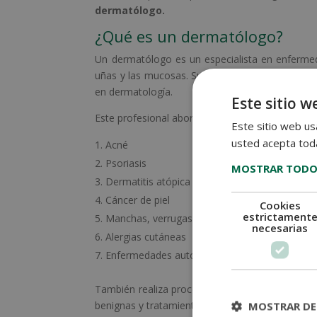
dermatólogo.
¿Qué es un dermatólogo?
Un dermatólogo es un especialista en enfermedad
uñas y las mucosas. Su formación médica incluy
en dermatología.
Este sitio w
Este profesional aborda una gran variedad de af
Este sitio web usa
usted acepta toda
Acné
Psoriasis
MOSTRAR TODO
Dermatitis atópica
Cáncer de piel
Cookies
estrictament
Manchas, verrugas y lunares
necesarias
Alergias cutáneas
Enfermedades autoinmunes que afectan la pie
También realiza procedimientos estéticos y prev
MOSTRAR DE
benignas y tratamientos antiacné o antienvejeci