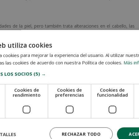
es de la piel, pero también trata alteraciones en el cabello, las
e una carrera de medicina general, seguida de una especialización
eb utiliza cookies
ecciones cutáneas, entre ellas:
 cookies para mejorar la experiencia del usuario. Al utilizar nuest
s las cookies de acuerdo con nuestra Política de cookies.
Más in
S LOS SOCIOS
(5) →
Cookies de
Cookies de
Cookies de
e
rendimiento
preferencias
funcionalidad
l
entivos como peelings, control de lunares, eliminación de lesiones
TALLES
RECHAZAR TODO
ACE
miento.