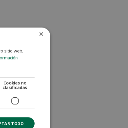
v
e
:
×
ro sitio web,
formación
Cookies no
clasificadas
PTAR TODO