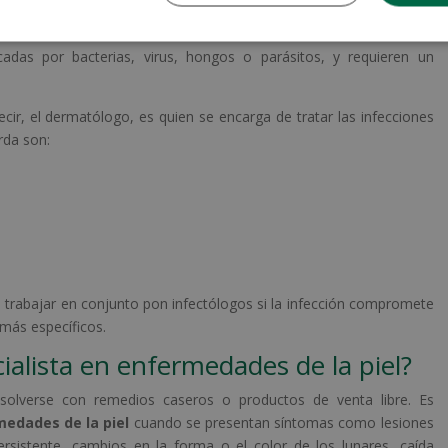
 infecciones de la piel?
adas por bacterias, virus, hongos o parásitos, y requieren un
ecir, el dermatólogo, es quien se encarga de tratar las infecciones
rda son:
trabajar en conjunto pon infectólogos si la infección compromete
 más específicos.
ialista en enfermedades de la piel?
solverse con remedios caseros o productos de venta libre. Es
medades de la piel
cuando se presentan síntomas como lesiones
ersistente, cambios en la forma o el color de los lunares, caída