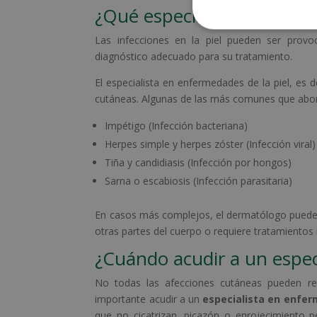
¿Qué especialista trata las
Las infecciones en la piel pueden ser provoc
diagnóstico adecuado para su tratamiento.
El especialista en enfermedades de la piel, es d
cutáneas. Algunas de las más comunes que abo
Impétigo (Infección bacteriana)
Herpes simple y herpes zóster (Infección viral)
Tiña y candidiasis (Infección por hongos)
Sarna o escabiosis (Infección parasitaria)
En casos más complejos, el dermatólogo puede 
otras partes del cuerpo o requiere tratamientos
¿Cuándo acudir a un espec
No todas las afecciones cutáneas pueden re
importante acudir a un
especialista en enfer
que no cicatrizan, picazón o enrojecimiento p