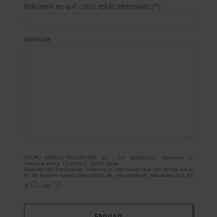
Indícanos en qué curso estás interesado (*)
Mensaje
GRUPO ESNECA FORMACIÓN, S.L , CIF: B25825357, Domicilio: C/
Comtessa Elvira, 13 Altillo 2, 25008 Lleida.
Finalidad del Tratamiento: Tratamos la información que nos facilita con el
fin de enviarle correos electrónicos de tipo comercial relacionado con los
productos ofrecidos y otros tipo de productos que fueran de su interés.
SÍ
NO
Legitimación del tratamiento: Consentimiento del interesado.
Derechos: Puede ejercitar sus derechos identificándose suficientemente,
dirigiéndose a la dirección admin@grupoesneca.com.
Para más información consulte nuestra Política de Privacidad.
Desea recibir información comercial (vía telefónica y/o email):