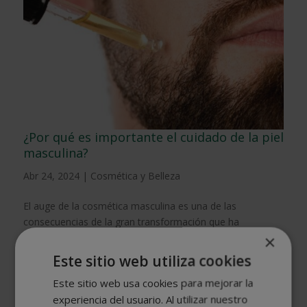
¿Por qué es importante el cuidado de la piel
masculina?
Abr 24, 2024
|
Cosmética y Belleza
El auge de la cosmética masculina es una de las
consecuencias de la gran transformación que ha
experimentado la industria de la belleza. Anteriormente, se
×
relegaba a un segundo plano, la atención hacia el cuidado
Este sitio web utiliza cookies
de la piel y la barba en los hombres ha ganado terreno,...
Este sitio web usa cookies para mejorar la
experiencia del usuario. Al utilizar nuestro