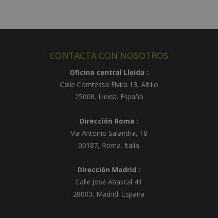
l
t
e
r
CONTACTA CON NOSOTROS
n
a
Oficina central Lleida :
t
Calle Comtessa Elvira 13, Altillo
i
25008
,
Lleida
.
España
v
e
Dirección Roma :
:
Via Antonio Salandra, 18
00187, Roma. Italia
Dirección Madrid :
Calle José Abascal 41
28003
,
Madrid
.
España