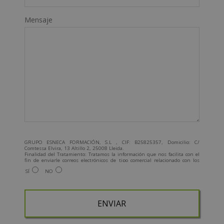
Mensaje
GRUPO ESNECA FORMACIÓN, S.L , CIF: B25825357, Domicilio: C/
Comtessa Elvira, 13 Altillo 2, 25008 Lleida.
Finalidad del Tratamiento: Tratamos la información que nos facilita con el
fin de enviarle correos electrónicos de tipo comercial relacionado con los
productos ofrecidos y otros tipo de productos que fueran de su interés.
SÍ
NO
Legitimación del tratamiento: Consentimiento del interesado.
Derechos: Puede ejercitar sus derechos identificándose suficientemente,
dirigiéndose a la dirección admin@grupoesneca.com.
Para más información consulte nuestra Política de Privacidad.
Desea recibir información comercial (vía telefónica y/o email):
A