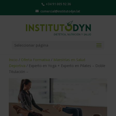
+34 91 005 92 36
comercial@institutodyn.lat
Seleccionar página
Inicio
/
Oferta Formativa
/
Maestrías en Salud
Deportiva
/ Experto en Yoga + Experto en Pilates – Doble
Titulación –