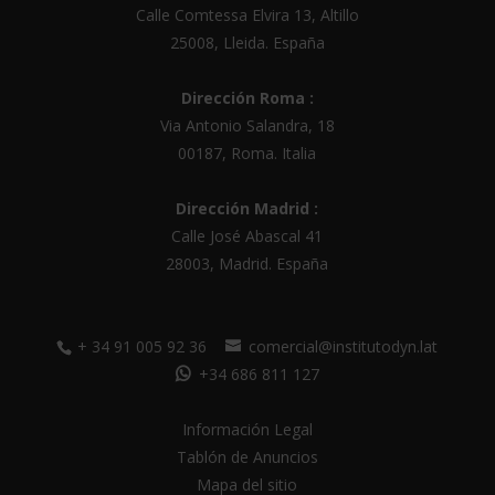
Calle Comtessa Elvira 13, Altillo
i
25008
,
Lleida
.
España
v
e
Dirección Roma :
:
Via Antonio Salandra, 18
00187, Roma. Italia
Dirección Madrid :
Calle José Abascal 41
28003
,
Madrid
.
España
+ 34 91 005 92 36
comercial@institutodyn.lat
+34 686 811 127
Información Legal
Tablón de Anuncios
Mapa del sitio