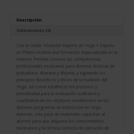
en
n
Pilates
a
-
t
Descripción
Doble
i
Valoraciones (0)
Titulación
v
-
e
Con la Doble Titulación Experto en Yoga + Experto
cantidad
:
en Pilates recibirá una formación especializada en la
materia. Permite conocer las competencias
profesionales necesarias para dominar técnicas de
pratyahara, dharana y dhyana, y siguiendo los
principios filosóficos y éticos de la tradición del
Yoga, así como establecer los procesos y
periodicidad para la evaluación cualitativa y
cuantitativa de los objetivos establecidos en los
distintos programas de instrucción en Yoga.
Además, este pack de materiales capacitan al
alumno para que adquiera los conocimientos
necesarios y la técnica correcta de ejecución de