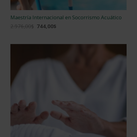
Maestría Internacional en Socorrismo Acuático
El
El
2.976,00
$
744,00
$
precio
precio
original
actual
era:
es:
2.976,00$.
744,00$.