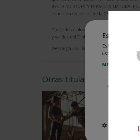
INSTALACIONES Y ESPACIOS NATURALES AC
condición de socios de la CECAP, máxima in
Todos los diplomas llevan la Apostilla de l
Este sitio w
y validez del Diploma en cualquier país firm
Este sitio web usa
Descarga
aquí
la ficha formativa.
usted acepta toda
MOSTRAR TODO
Otras titulaciones
Cookies
estrictament
necesarias
MOSTRAR DE