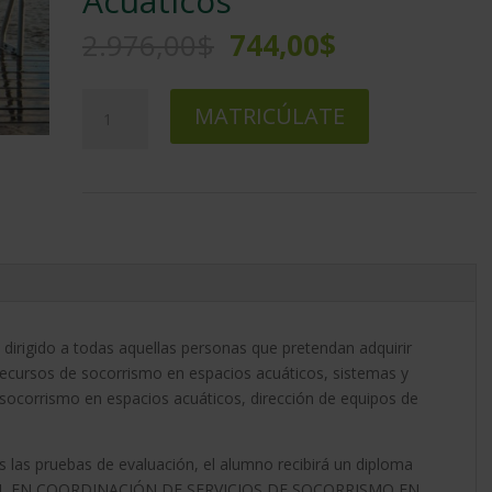
Acuáticos
El
El
2.976,00
$
744,00
$
precio
precio
original
actual
Maestría
A
era:
es:
MATRICÚLATE
Internacional
l
2.976,00$.
744,00$.
en
t
Coordinación
e
de
r
Servicios
n
de
a
Socorrismo
t
en
i
Instalaciones
v
 dirigido a todas aquellas personas que pretendan adquirir
y
e
recursos de socorrismo en espacios acuáticos, sistemas y
Espacios
:
e socorrismo en espacios acuáticos, dirección de equipos de
Naturales
Acuáticos
cantidad
s las pruebas de evaluación, el alumno recibirá un diploma
ONAL EN COORDINACIÓN DE SERVICIOS DE SOCORRISMO EN