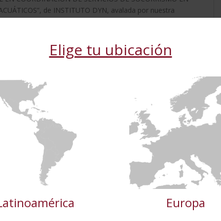
UÁTICOS”, de INSTITUTO DYN, avalada por nuestra
stitución española en formación y de calidad.
Elige tu ubicación
a Haya, mediante la que se reconoce y garantiza la autenticidad
eb utiliza cookies
ante del convenio.
 cookies para mejorar la experiencia del usuario. Al utilizar nuest
s las cookies de acuerdo con nuestra Política de cookies.
Más in
S LOS SOCIOS
(5) →
Cookies de
Cookies de
Cookies de
e
rendimiento
preferencias
funcionalidad
TALLES
RECHAZAR TODO
ACE
Latinoamérica
Europa