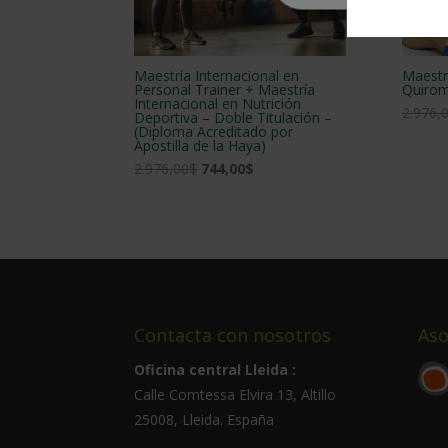
Maestría Internacional en
Maestr
Personal Trainer + Maestría
Quirom
Internacional en Nutrición
2.976,
Deportiva – Doble Titulación –
(Diploma Acreditado por
Apostilla de la Haya)
El
El
2.976,00
$
744,00
$
precio
precio
original
actual
era:
es:
2.976,00$.
744,00$.
Contacta con nosotros
Aso
Oficina central Lleida :
Calle Comtessa Elvira 13, Altillo
25008
,
Lleida
.
España