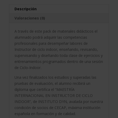
Indoor
a
cantidad
t
Descripción
i
Valoraciones (0)
v
e
A través de este pack de materiales didácticos el
:
alumnado podrá adquirir las competencias
profesionales para desempeñar labores de
Instructor de ciclo indoor, enseñando, revisando,
supervisando y diseñando toda clase de ejercicios y
entrenamientos programados dentro de una sesión
de Ciclo-Indoor.
Una vez finalizados los estudios y superadas las
pruebas de evaluación, el alumno recibirá un
diploma que certifica el “MAESTRÍA
INTERNACIONAL EN INSTRUCTOR DE CICLO
INDOOR”, de INSTITUTO DYN, avalada por nuestra
condición de socios de CECAP, máxima institución
española en formación y de calidad.