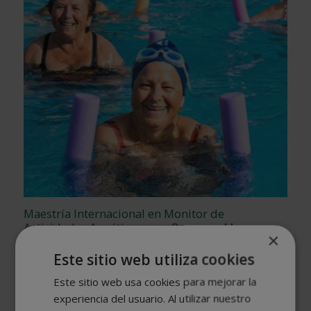
Maestría Internacional en Monitor de
Actividades Acuáticas para Personas Mayores +
×
Maestría Internacional en Coaching Deportivo
Este sitio web utiliza cookies
El
El
2.976,00
$
744,00
$
precio
precio
Este sitio web usa cookies para mejorar la
original
actual
experiencia del usuario. Al utilizar nuestro
era:
es: