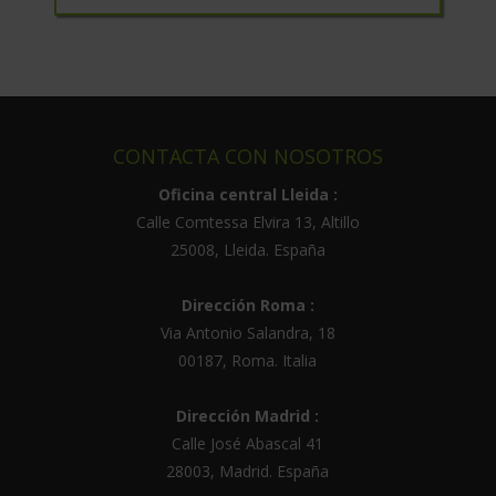
A
l
t
e
r
CONTACTA CON NOSOTROS
n
a
Oficina central Lleida :
t
Calle Comtessa Elvira 13, Altillo
i
25008
,
Lleida
.
España
v
e
Dirección Roma :
:
Via Antonio Salandra, 18
00187, Roma. Italia
Dirección Madrid :
Calle José Abascal 41
28003
,
Madrid
.
España