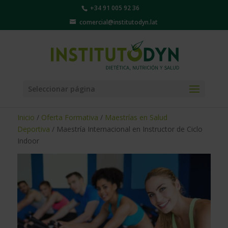
+34 91 005 92 36
comercial@institutodyn.lat
Seleccionar página
Inicio
/
Oferta Formativa
/
Maestrías en Salud
Deportiva
/ Maestría Internacional en Instructor de Ciclo
Indoor