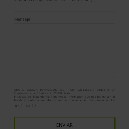
Mensaje
GRUPO ESNECA FORMACIÓN, S.L , CIF: B25825357, Domicilio: C/
Comtessa Elvira, 13 Altillo 2, 25008 Lleida.
Finalidad del Tratamiento: Tratamos la información que nos facilita con el
fin de enviarle correos electrónicos de tipo comercial relacionado con los
productos ofrecidos y otros tipo de productos que fueran de su interés.
SÍ
NO
Legitimación del tratamiento: Consentimiento del interesado.
Derechos: Puede ejercitar sus derechos identificándose suficientemente,
dirigiéndose a la dirección admin@grupoesneca.com.
Para más información consulte nuestra Política de Privacidad.
Desea recibir información comercial (vía telefónica y/o email):