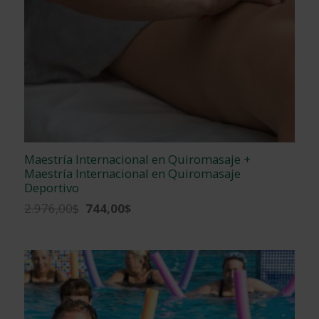
Maestría Internacional en Quiromasaje +
Maestría Internacional en Quiromasaje
Deportivo
El
El
2.976,00
$
744,00
$
precio
precio
original
actual
era:
es:
2.976,00$.
744,00$.