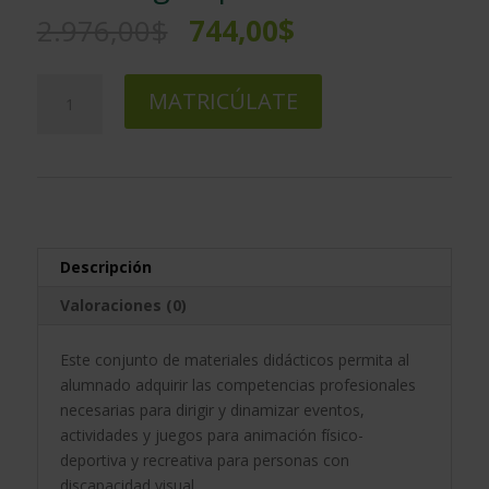
El
El
2.976,00
$
744,00
$
precio
precio
original
actual
Maestría
A
era:
es:
MATRICÚLATE
Internacional
l
2.976,00$.
744,00$.
en
t
Monitor
e
de
r
Actividades
n
Recreativas
a
y
t
Descripción
Deportivas
i
Valoraciones (0)
para
v
Usuarios
e
Este conjunto de materiales didácticos permita al
Con
:
alumnado adquirir las competencias profesionales
Discapacidad
necesarias para dirigir y dinamizar eventos,
Visual
actividades y juegos para animación físico-
+
deportiva y recreativa para personas con
Maestría
discapacidad visual.
Internacional