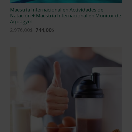
Maestría Internacional en Actividades de
Natación + Maestría Internacional en Monitor de
Aquagym
El
El
2.976,00
$
744,00
$
precio
precio
original
actual
era:
es:
2.976,00$.
744,00$.