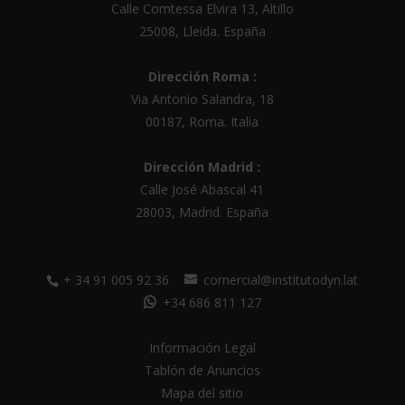
Calle Comtessa Elvira 13, Altillo
i
25008
,
Lleida
.
España
v
e
Dirección Roma :
:
Via Antonio Salandra, 18
00187, Roma. Italia
Dirección Madrid :
Calle José Abascal 41
28003
,
Madrid
.
España
+ 34 91 005 92 36
comercial@institutodyn.lat
+34 686 811 127
Información Legal
Tablón de Anuncios
Mapa del sitio