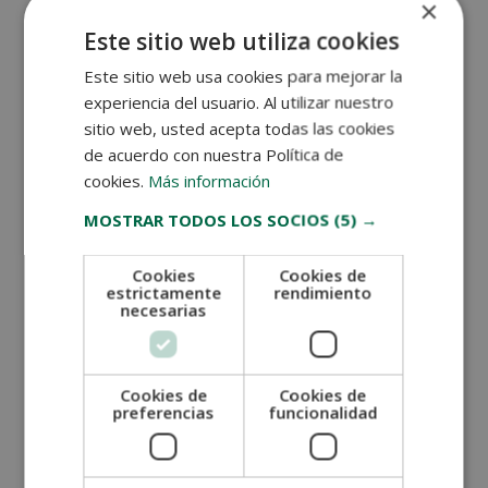
moderación, ya que pueden
contribuir a problemas
×
cardiovasculares
.
Este sitio web utiliza cookies
Comidas rápidas y fritos
Este sitio web usa cookies para mejorar la
experiencia del usuario. Al utilizar nuestro
Los alimentos fritos y las comidas rápidas son altos en
sitio web, usted acepta todas las cookies
calorías vacías y grasas poco saludables. Además, pueden
de acuerdo con nuestra Política de
dificultar la digestión y llevar a problemas de peso
.
cookies.
Más información
Alcohol
MOSTRAR TODOS LOS SOCIOS
(5) →
El consumo excesivo de alcohol puede ser perjudicial,
especialmente para los adultos mayores, puesto que
Cookies
Cookies de
puede interactuar negativamente con
estrictamente
rendimiento
medicamentos y aumentar el riesgo de caídas y
necesarias
lesiones
.
Sal en exceso
Cookies de
Cookies de
El exceso de sal en la dieta puede contribuir a la
preferencias
funcionalidad
hipertensión.
Reducir la ingesta de sal
es importante
para mantener la presión arterial en niveles
saludables
.