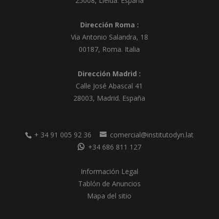
25008
,
Lleida
.
España
v
e
Dirección Roma :
:
Via Antonio Salandra, 18
00187, Roma. Italia
Dirección Madrid :
Calle José Abascal 41
28003
,
Madrid
.
España
+ 34 91 005 92 36
comercial@institutodyn.lat
+34 686 811 127
Información Legal
Tablón de Anuncios
Mapa del sitio