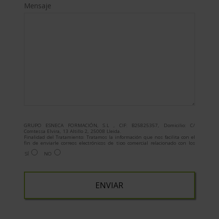
Mensaje
GRUPO ESNECA FORMACIÓN, S.L , CIF: B25825357, Domicilio: C/
Comtessa Elvira, 13 Altillo 2, 25008 Lleida.
Finalidad del Tratamiento: Tratamos la información que nos facilita con el
fin de enviarle correos electrónicos de tipo comercial relacionado con los
productos ofrecidos y otros tipo de productos que fueran de su interés.
SÍ
NO
Legitimación del tratamiento: Consentimiento del interesado.
Derechos: Puede ejercitar sus derechos identificándose suficientemente,
dirigiéndose a la dirección admin@grupoesneca.com.
Para más información consulte nuestra Política de Privacidad.
Desea recibir información comercial (vía telefónica y/o email):
A
l