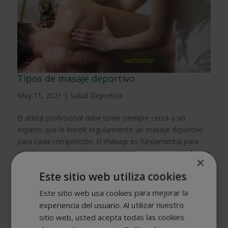
Tipos de masaje deportivo
May 11, 2021
|
Salud Deportiva
El atleta profesional debe tener siempre cerca a un
experto que le brinde regularmente un masaje deportivo
para cada competición. El masaje es fundamental para
una buena preparación o recuperación de los músculos en
×
las actividades físicas. Por ello, hay que saber qué...
Este sitio web utiliza cookies
Este sitio web usa cookies para mejorar la
experiencia del usuario. Al utilizar nuestro
sitio web, usted acepta todas las cookies