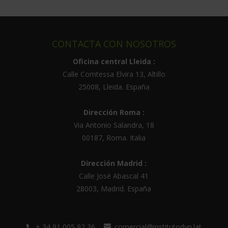
t
e
r
CONTACTA CON NOSOTROS
n
a
Oficina central Lleida :
t
Calle Comtessa Elvira 13, Altillo
i
25008
,
Lleida
.
España
v
e
Dirección Roma :
:
Via Antonio Salandra, 18
00187, Roma. Italia
Dirección Madrid :
Calle José Abascal 41
28003
,
Madrid
.
España
+ 34 91 005 92 36
comercial@institutodyn.lat